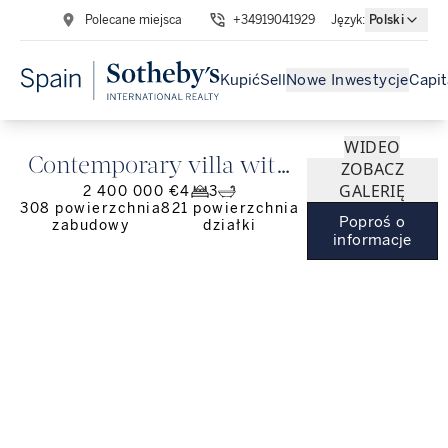
Polecane miejsca
+34919041929
Język
:
Polski
Kupić
Sell
Nowe Inwestycje
Capit
WIDEO
Contemporary villa with
ZOBACZ
GALERIĘ
2 400 000 €
4
3
views of the Atlantic
308
powierzchnia
821
powierzchnia
Poproś o
zabudowy
działki
informacje