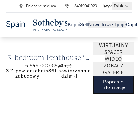
Polecane miejsca
+34919041929
Język
:
Polski
Kupić
Sell
Nowe Inwestycje
Capit
WIRTUALNY
SPACER
5-bedroom Penthouse in
WIDEO
ZOBACZ
6 559 000 €
5
5
Barrio de Justicia
321
powierzchnia
361
powierzchnia
GALERIĘ
zabudowy
działki
Poproś o
informacje