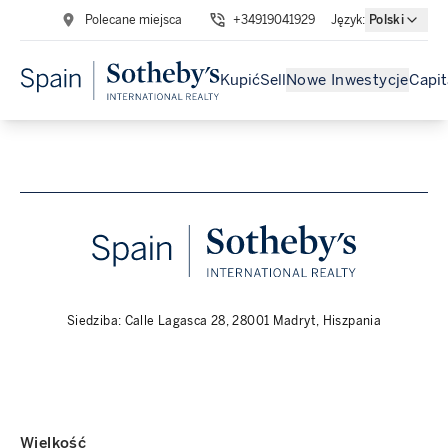
Polecane miejsca
+34919041929
Język
:
Polski
Kupić
Sell
Nowe Inwestycje
Capit
Siedziba: Calle Lagasca 28, 28001 Madryt, Hiszpania
Wielkość