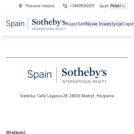
Polecane miejsca
+34919041929
Język
:
Polski
Kupić
Sell
Nowe Inwestycje
Capit
Siedziba: Calle Lagasca 28, 28001 Madryt, Hiszpania
Wielkość