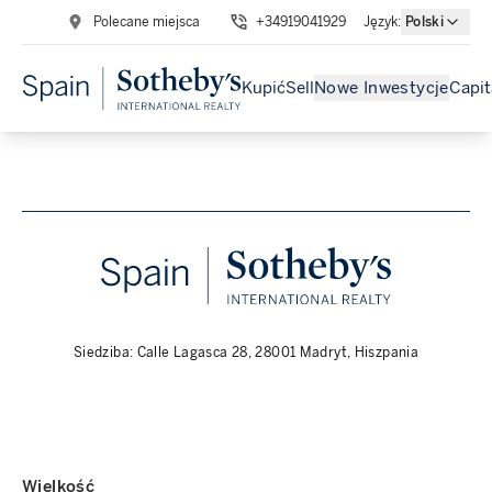
Polecane miejsca
+34919041929
Język
:
Polski
Kupić
Sell
Nowe Inwestycje
Capit
Siedziba: Calle Lagasca 28, 28001 Madryt, Hiszpania
Wielkość