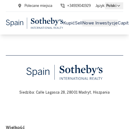
Polecane miejsca
+34919041929
Język
:
Polski
Kupić
Sell
Nowe Inwestycje
Capit
Siedziba: Calle Lagasca 28, 28001 Madryt, Hiszpania
Wielkość