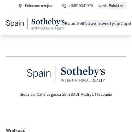
Polecane miejsca
+34919041929
Język
:
Polski
Kupić
Sell
Nowe Inwestycje
Capit
Siedziba: Calle Lagasca 28, 28001 Madryt, Hiszpania
Wielkość