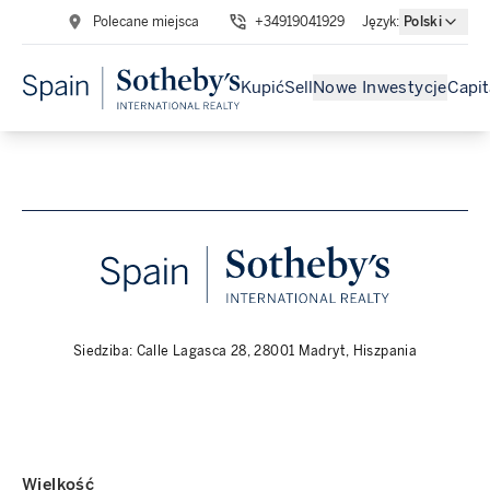
Polecane miejsca
+34919041929
Język
:
Polski
Kupić
Sell
Nowe Inwestycje
Capit
Siedziba: Calle Lagasca 28, 28001 Madryt, Hiszpania
Wielkość