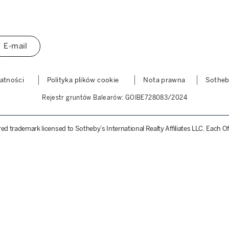
E-mail
watności
Polityka plików cookie
Nota prawna
Sothe
Rejestr gruntów Balearów: GOIBE728083/2024
ered trademark licensed to Sotheby’s International Realty Affiliates LLC. Each