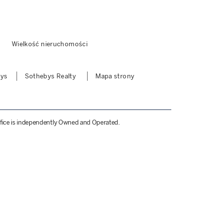
Wielkość nieruchomości
bys
Sothebys Realty
Mapa strony
 Office is independently Owned and Operated.