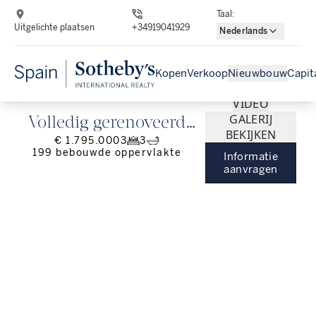
Taal
:
Uitgelichte plaatsen
+34919041929
Nederlands
Kopen
Verkoop
Nieuwbouw
Capit
VIDEO
GALERIJ
Volledig gerenoveerd
BEKIJKEN
€ 1.795.000
3
3
appartement in het
199
bebouwde oppervlakte
Informatie
rechter Eixample
aanvragen