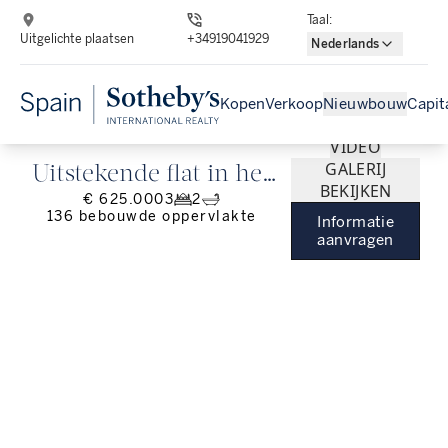
Taal
:
Uitgelichte plaatsen
+34919041929
Nederlands
Kopen
Verkoop
Nieuwbouw
Capit
VIDEO
GALERIJ
Uitstekende flat in het
BEKIJKEN
€ 625.000
3
2
hart van el Born,
136
bebouwde oppervlakte
Informatie
Barcelona
aanvragen