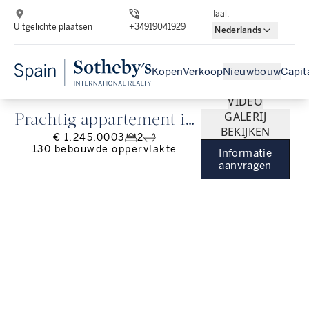
Taal
:
Uitgelichte plaatsen
+34919041929
Nederlands
Kopen
Verkoop
Nieuwbouw
Capit
VIDEO
GALERIJ
Prachtig appartement in
BEKIJKEN
€ 1.245.000
3
2
Terrazas de Las Lomas
130
bebouwde oppervlakte
Informatie
del Marbella Club
aanvragen