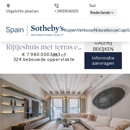
Taal
:
Uitgelichte plaatsen
+34919041929
Nederlands
Kopen
Verkoop
Nieuwbouw
Capit
GALERIJ
Rijtjeshuis met terras en
BEKIJKEN
€ 7.980.000
3
3
zwembad in de oude
Informatie
324
bebouwde oppervlakte
aanvragen
stad van Palma