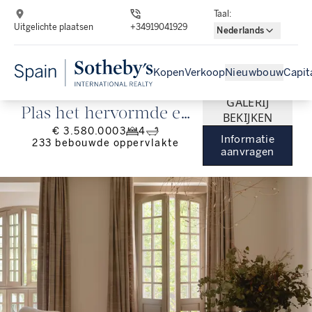
Taal
:
Uitgelichte plaatsen
+34919041929
Nederlands
Kopen
Verkoop
Nieuwbouw
Capit
GALERIJ
Plas het hervormde en
BEKIJKEN
€ 3.580.000
3
4
lichte ontwerp van
Informatie
233
bebouwde oppervlakte
aanvragen
233m² in de exclusieve
wijk Almagro, Madrid.