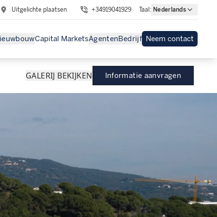
Uitgelichte plaatsen
+34919041929
Taal
:
Nederlands
ieuwbouw
Capital Markets
Agenten
Bedrijf
Neem contact
GALERIJ BEKIJKEN
Informatie aanvragen