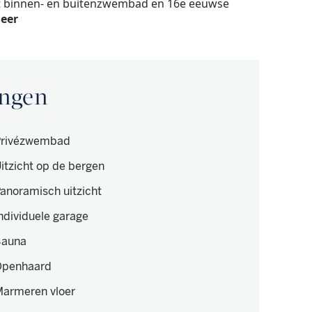
t binnen- en buitenzwembad en 16e eeuwse
eer
ingen
Privézwembad
itzicht op de bergen
anoramisch uitzicht
ndividuele garage
Sauna
Openhaard
armeren vloer