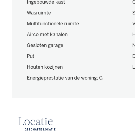
Ingebouwde kast
C
Wasruimte
S
Multifunctionele ruimte
V
Airco met kanalen
H
Gesloten garage
N
Put
D
Houten kozijnen
L
Energieprestatie van de woning
:
G
Locatie
GESCHATTE LOCATIE