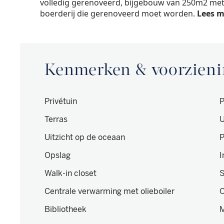
volledig gerenoveerd, bijgebouw van 250m2 me
boerderij die gerenoveerd moet worden.
Lees m
Kenmerken & voorzien
Privétuin
Terras
U
Uitzicht op de oceaan
P
Opslag
I
Walk-in closet
Centrale verwarming met olieboiler
Bibliotheek
M