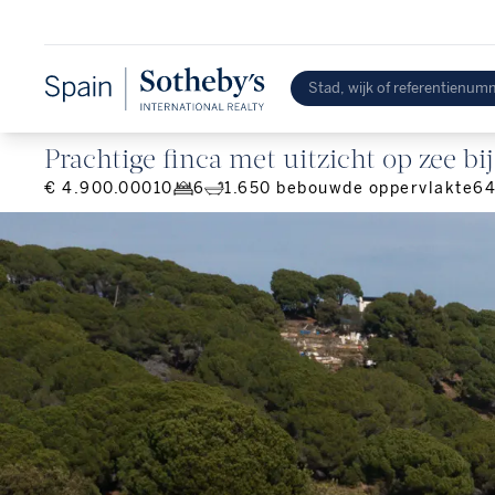
Prachtige finca met uitzicht op zee bi
€ 4.900.000
10
6
1.650
bebouwde oppervlakte
64