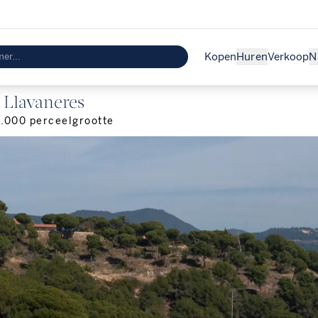
Kopen
Huren
Verkoop
N
j Llavaneres
.000
perceelgrootte