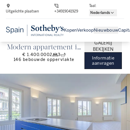
Taal
:
Uitgelichte plaatsen
+34919041929
Nederlands
Kopen
Verkoop
Nieuwbouw
Capit
GALERIJ
Modern appartement in
BEKIJKEN
€ 1.400.000
2
3
een luxe project in
Informatie
146
bebouwde oppervlakte
aanvragen
Eixample Dreta