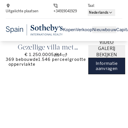
Taal
:
Uitgelichte plaatsen
+34919041929
Nederlands
Kopen
Verkoop
Nieuwbouw
Capit
VIDEO
Gezellige villa met
GALERIJ
BEKIJKEN
€ 1.250.000
5
4
panoramisch uitzicht en
369
bebouwde
1.546
perceelgrootte
Informatie
oppervlakte
veel licht
aanvragen