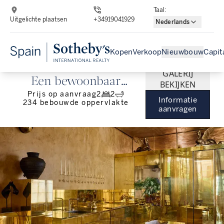
Taal
:
Uitgelichte plaatsen
+34919041929
Nederlands
Kopen
Verkoop
Nieuwbouw
Capit
GALERIJ
Een bewoonbaar
BEKIJKEN
Prijs op aanvraag
2
2
kunstwerk in het hart
Informatie
234
bebouwde oppervlakte
aanvragen
van Chamberí