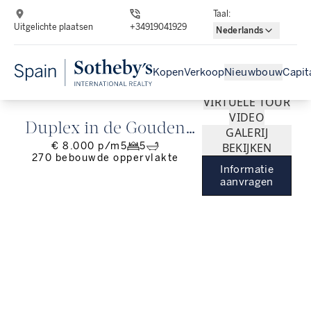
Taal
:
Uitgelichte plaatsen
+34919041929
Nederlands
Kopen
Verkoop
Nieuwbouw
Capit
VIRTUELE TOUR
VIDEO
Duplex in de Gouden
GALERIJ
€ 8.000 p/m
5
5
BEKIJKEN
Driehoek van Recoletos
270
bebouwde oppervlakte
Informatie
aanvragen