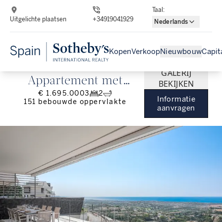
Taal
:
Uitgelichte plaatsen
+34919041929
Nederlands
Kopen
Verkoop
Nieuwbouw
Capit
GALERIJ
Appartement met
BEKIJKEN
€ 1.695.000
3
2
uitzicht op zee en golf
Informatie
151
bebouwde oppervlakte
aanvragen
in Byu Hills, Benahavís