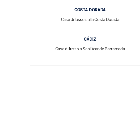
COSTA DORADA
Case di lusso sulla Costa Dorada
CÁDIZ
Case di lusso a Sanlúcar de Barrameda