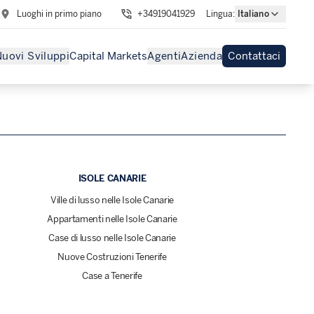
Luoghi in primo piano
+34919041929
Lingua
:
Italiano
uovi Sviluppi
Capital Markets
Agenti
Azienda
Contattaci
ISOLE CANARIE
Ville di lusso nelle Isole Canarie
Appartamenti nelle Isole Canarie
Case di lusso nelle Isole Canarie
Nuove Costruzioni Tenerife
Case a Tenerife