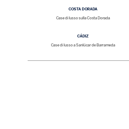
COSTA DORADA
Case di lusso sulla Costa Dorada
CÁDIZ
Case di lusso a Sanlúcar de Barrameda