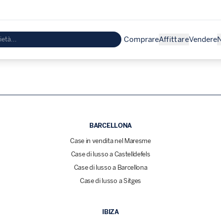
Comprare
Affittare
Vendere
N
BARCELLONA
Case in vendita nel Maresme
Case di lusso a Castelldefels
Case di lusso a Barcellona
Case di lusso a Sitges
IBIZA