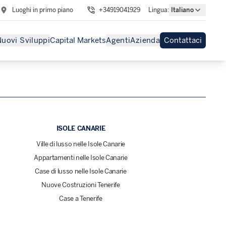
Luoghi in primo piano
+34919041929
Lingua
:
Italiano
uovi Sviluppi
Capital Markets
Agenti
Azienda
Contattaci
ISOLE CANARIE
Ville di lusso nelle Isole Canarie
Appartamenti nelle Isole Canarie
Case di lusso nelle Isole Canarie
Nuove Costruzioni Tenerife
Case a Tenerife