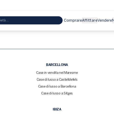
Comprare
Affittare
Vendere
N
BARCELLONA
Case in vendita nel Maresme
Case di lusso a Castelldefels
Case di lusso a Barcellona
Case di lusso a Sitges
IBIZA