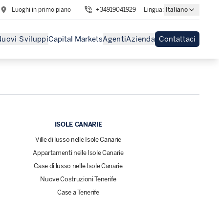
Luoghi in primo piano
+34919041929
Lingua
:
Italiano
uovi Sviluppi
Capital Markets
Agenti
Azienda
Contattaci
ISOLE CANARIE
Ville di lusso nelle Isole Canarie
Appartamenti nelle Isole Canarie
Case di lusso nelle Isole Canarie
Nuove Costruzioni Tenerife
Case a Tenerife