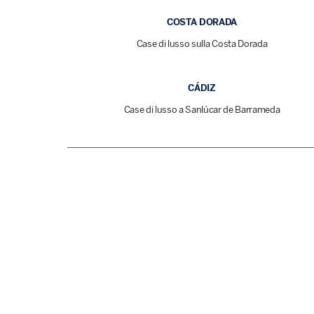
COSTA DORADA
Case di lusso sulla Costa Dorada
CÁDIZ
Case di lusso a Sanlúcar de Barrameda