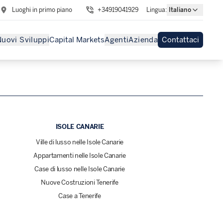
Luoghi in primo piano
+34919041929
Lingua
:
Italiano
uovi Sviluppi
Capital Markets
Agenti
Azienda
Contattaci
ISOLE CANARIE
Ville di lusso nelle Isole Canarie
Appartamenti nelle Isole Canarie
Case di lusso nelle Isole Canarie
Nuove Costruzioni Tenerife
Case a Tenerife