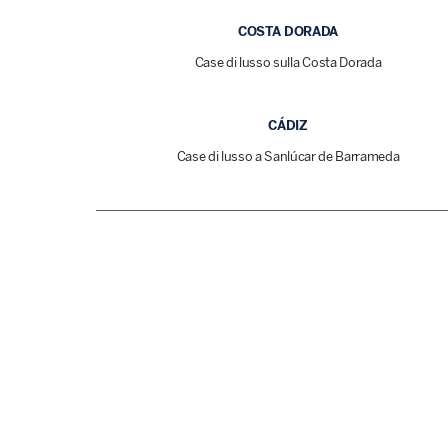
COSTA DORADA
Case di lusso sulla Costa Dorada
CÁDIZ
Case di lusso a Sanlúcar de Barrameda