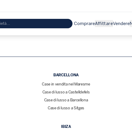
Comprare
Affittare
Vendere
N
BARCELLONA
Case in vendita nel Maresme
Case di lusso a Castelldefels
Case di lusso a Barcellona
Case di lusso a Sitges
IBIZA