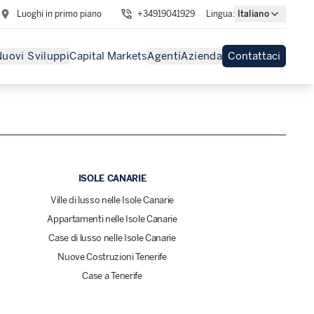
Luoghi in primo piano
+34919041929
Lingua
:
Italiano
uovi Sviluppi
Capital Markets
Agenti
Azienda
Contattaci
ISOLE CANARIE
Ville di lusso nelle Isole Canarie
Appartamenti nelle Isole Canarie
Case di lusso nelle Isole Canarie
Nuove Costruzioni Tenerife
Case a Tenerife