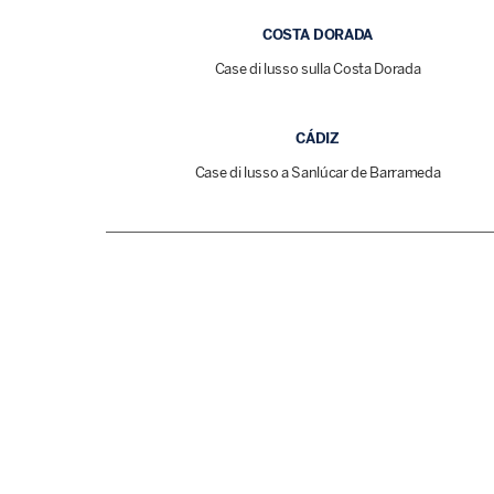
COSTA DORADA
Case di lusso sulla Costa Dorada
CÁDIZ
Case di lusso a Sanlúcar de Barrameda