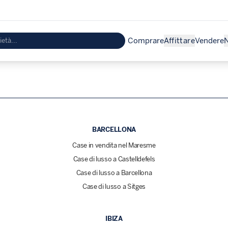
Comprare
Affittare
Vendere
N
BARCELLONA
Case in vendita nel Maresme
Case di lusso a Castelldefels
Case di lusso a Barcellona
Case di lusso a Sitges
IBIZA