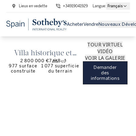
Lieux en vedette
+34919041929
Langue
:
Français
Acheter
Vendre
Nouveaux Dével
TOUR VIRTUEL
VIDÉO
Villa historique et
VOIR LA GALERIE
2 800 000 €
7
8
majestueuse à El
977
surface
1 077
superficie
Demander
construite
du terrain
Escorial
des
informations