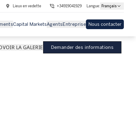
Lieux en vedette
+34919041929
Langue
:
Français
ments
Capital Markets
Agents
Entreprise
Nous contacter
O
VOIR LA GALERIE
Demander des informations