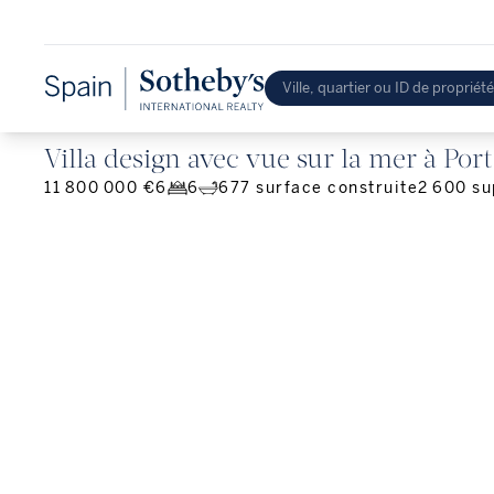
Villa design avec vue sur la mer à Por
11 800 000 €
6
6
677
surface construite
2 600
su