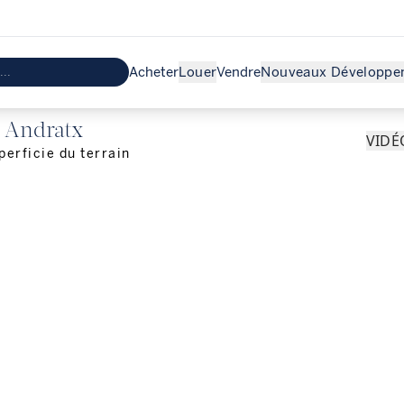
Acheter
Louer
Vendre
Nouveaux Développe
t Andratx
VIDÉ
perficie du terrain