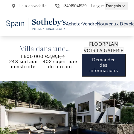
Lieux en vedette
+34919041929
Langue
:
Français
Acheter
Vendre
Nouveaux Dével
FLOORPLAN
Villa dans une
VOIR LA GALERIE
1 500 000 €
3
3
urbanisation privée de
Demander
248
surface
402
superficie
des
construite
du terrain
Tarifa.
informations