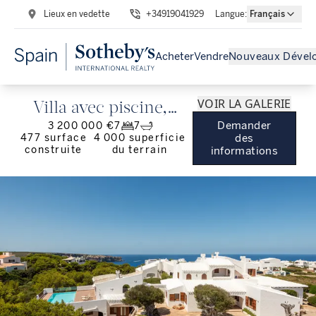
Lieux en vedette
+34919041929
Langue
:
Français
Acheter
Vendre
Nouveaux Dével
VOIR LA GALERIE
Villa avec piscine,
Demander
3 200 000 €
7
7
jardin et vue sur mer à
477
surface
4 000
superficie
des
construite
du terrain
informations
la Costa de Cala Morell