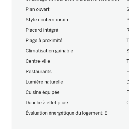
Plan ouvert
S
Style contemporain
P
Placard intégré
R
Plage à proximité
T
Climatisation gainable
S
Centre-ville
T
Restaurants
H
Lumière naturelle
D
Cuisine équipée
F
Douche à effet pluie
C
Évaluation énergétique du logement
:
E