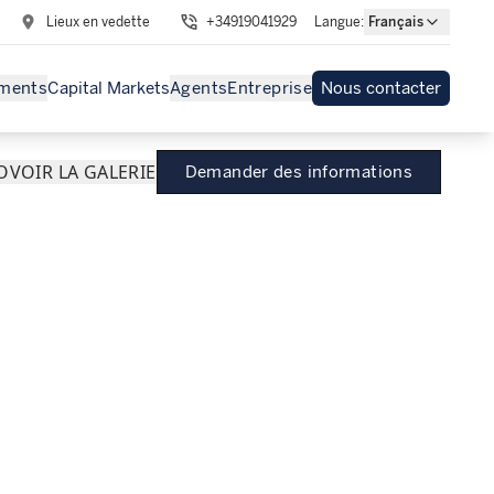
Lieux en vedette
+34919041929
Langue
:
Français
ments
Capital Markets
Agents
Entreprise
Nous contacter
O
VOIR LA GALERIE
Demander des informations