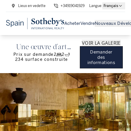
Lieux en vedette
+34919041929
Langue
:
Français
Acheter
Vendre
Nouveaux Dével
VOIR LA GALERIE
Une œuvre d'art
Demander
Prix sur demande
2
2
habitable au cœur de
des
234
surface construite
informations
Chamberí.