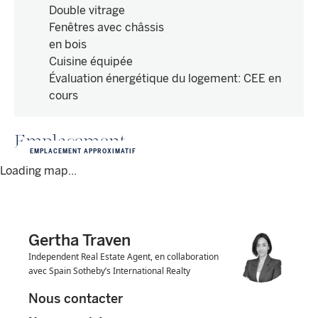
Double vitrage
Fenêtres avec châssis
en bois
Cuisine équipée
Évaluation énergétique du logement
:
CEE en
cours
Emplacement
EMPLACEMENT APPROXIMATIF
Loading map...
Gertha Traven
Independent Real Estate Agent, en collaboration
avec Spain Sotheby’s International Realty
Nous contacter