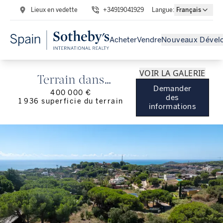
Lieux en vedette
+34919041929
Langue
:
Français
Acheter
Vendre
Nouveaux Dével
VOIR LA GALERIE
Terrain dans
Demander
400 000 €
Rocaferrera, Sant
des
1 936
superficie du terrain
informations
Andreu de Llavaneres
- Maresme