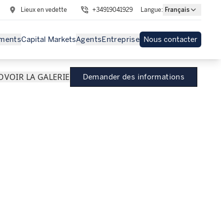
Lieux en vedette
+34919041929
Langue
:
Français
ments
Capital Markets
Agents
Entreprise
Nous contacter
O
VOIR LA GALERIE
Demander des informations