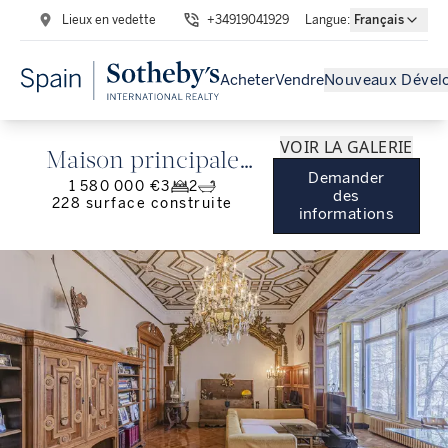
Lieux en vedette
+34919041929
Langue
:
Français
Acheter
Vendre
Nouveaux Dével
VOIR LA GALERIE
Maison principale
Demander
1 580 000 €
3
2
majestueuse avec
des
228
surface construite
informations
détails d'époque à
Eixample Dret