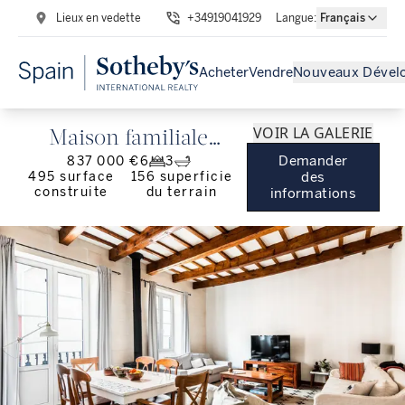
Lieux en vedette
+34919041929
Langue
:
Français
Acheter
Vendre
Nouveaux Dével
VOIR LA GALERIE
Maison familiale
Demander
837 000 €
6
3
traditionnelle au
495
surface
156
superficie
des
construite
du terrain
informations
centre de Mahón,
Minorque