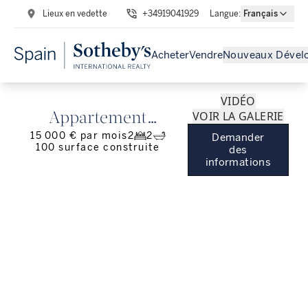
Lieux en vedette
+34919041929
Langue
:
Français
Acheter
Vendre
Nouveaux Dével
VIDÉO
VOIR LA GALERIE
Appartement
15 000 € par mois
2
2
Demander
méditerranéen
100
surface construite
des
exceptionnel sur la
informations
Plaza de Oriente,
Madrid - Confort avec
vue royale.