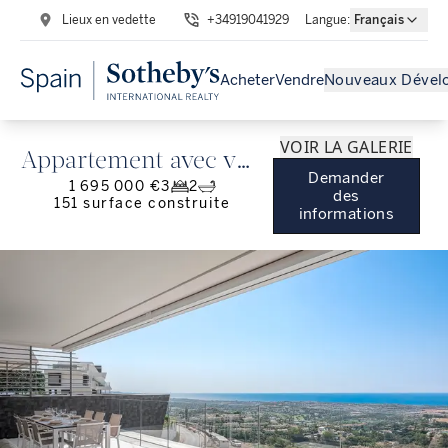
Lieux en vedette
+34919041929
Langue
:
Français
Acheter
Vendre
Nouveaux Dével
VOIR LA GALERIE
Appartement avec vue
Demander
1 695 000 €
3
2
sur la mer et le golf à
des
151
surface construite
informations
Byu Hills, Benahavís.