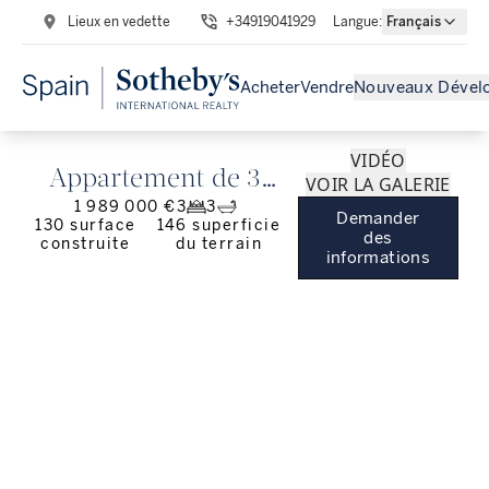
Lieux en vedette
+34919041929
Langue
:
Français
Acheter
Vendre
Nouveaux Dével
VIDÉO
Appartement de 3
VOIR LA GALERIE
1 989 000 €
3
3
chambres avec
Demander
130
surface
146
superficie
des
construite
du terrain
terrasse à Salamanca
informations