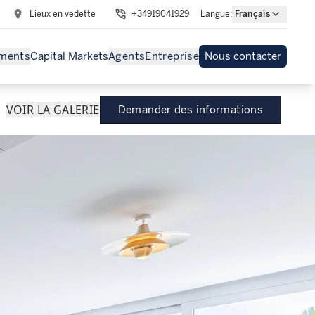
Lieux en vedette
+34919041929
Langue
:
Français
ments
Capital Markets
Agents
Entreprise
Nous contacter
VOIR LA GALERIE
Demander des informations