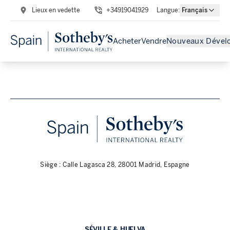
Lieux en vedette
+34919041929
Langue
:
Français
Acheter
Vendre
Nouveaux Dével
Siège : Calle Lagasca 28, 28001 Madrid, Espagne
SÉVILLE & HUELVA