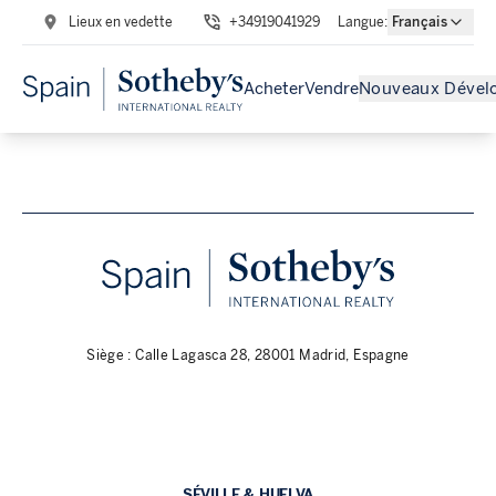
Lieux en vedette
+34919041929
Langue
:
Français
Acheter
Vendre
Nouveaux Dével
Siège : Calle Lagasca 28, 28001 Madrid, Espagne
SÉVILLE & HUELVA