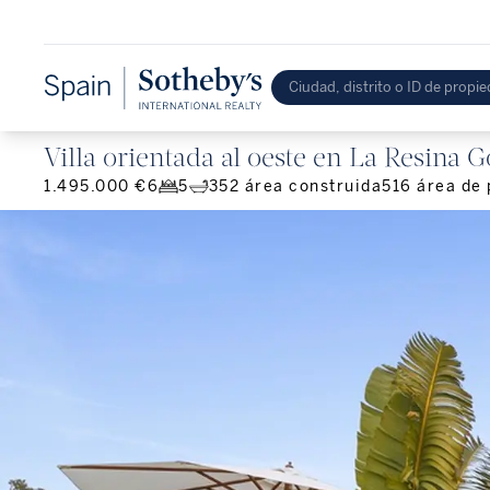
Villa orientada al oeste en La Resina G
1.495.000 €
6
5
352
área construida
516
área de 