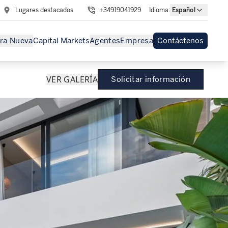
Lugares destacados
+34919041929
Idioma
:
Español
ra Nueva
Capital Markets
Agentes
Empresa
Contáctenos
VER GALERÍA
Solicitar información