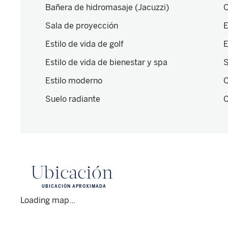
Bañera de hidromasaje (Jacuzzi)
O
Sala de proyección
E
Estilo de vida de golf
E
Estilo de vida de bienestar y spa
S
Estilo moderno
C
Suelo radiante
C
Ubicación
UBICACIÓN APROXIMADA
Loading map...