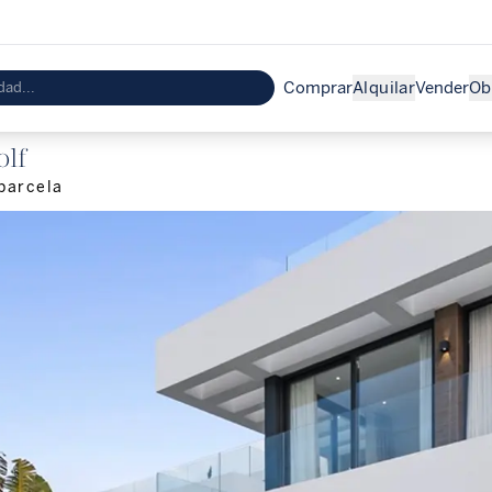
Comprar
Alquilar
Vender
Ob
olf
parcela