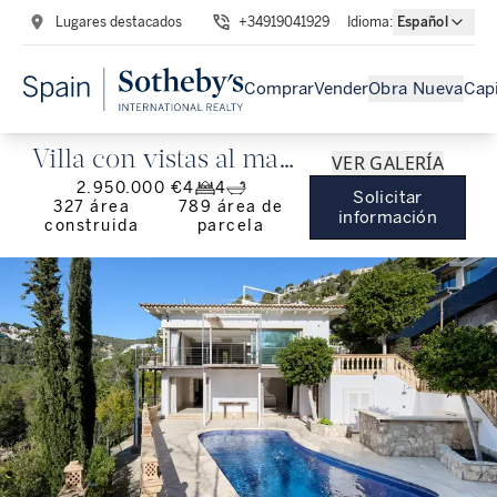
Lugares destacados
+34919041929
Idioma
:
Español
Comprar
Vender
Obra Nueva
Capi
Villa con vistas al mar
VER GALERÍA
2.950.000 €
4
4
y piscina cerca de
Solicitar
327
área
789
área de
información
construida
parcela
Puerto Portals en Costa
d'en Blanes