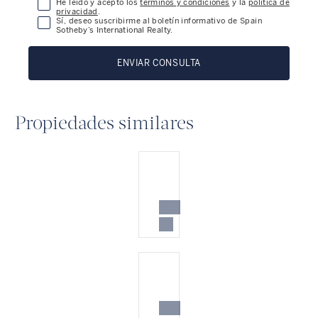
He leído y acepto los
términos y condiciones
y la
política de
privacidad
.
Sí, deseo suscribirme al boletín informativo de Spain
Sotheby’s International Realty.
ENVIAR CONSULTA
Propiedades similares