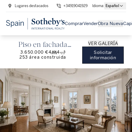
Lugares destacados
+34919041929
Idioma
:
Español
Comprar
Vender
Obra Nueva
Capi
VER GALERÍA
Piso en fachada
3.650.000 €
4
4
Solicitar
emblemática de Gran
253
área construida
información
Vía