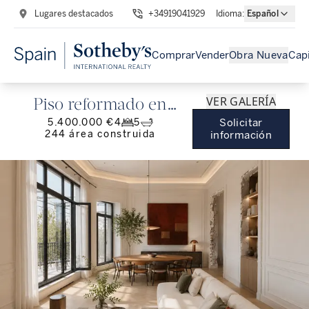
Lugares destacados
+34919041929
Idioma
:
Español
Comprar
Vender
Obra Nueva
Capi
VER GALERÍA
Piso reformado en
5.400.000 €
4
5
Solicitar
Almagro, Chamberí
244
área construida
información