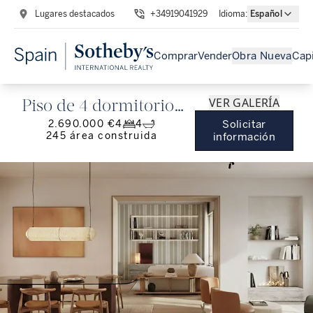
Lugares destacados
+34919041929
Idioma
:
Español
Comprar
Vender
Obra Nueva
Capi
VER GALERÍA
Piso de 4 dormitorios
2.690.000 €
4
4
Solicitar
con terraza en El Viso
245
área construida
información