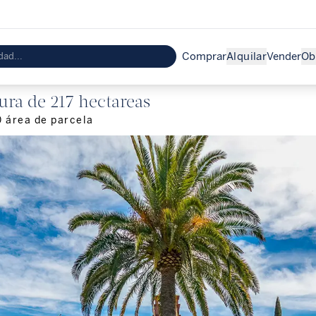
Comprar
Alquilar
Vender
Ob
ura de 217 hectareas
0
área de parcela