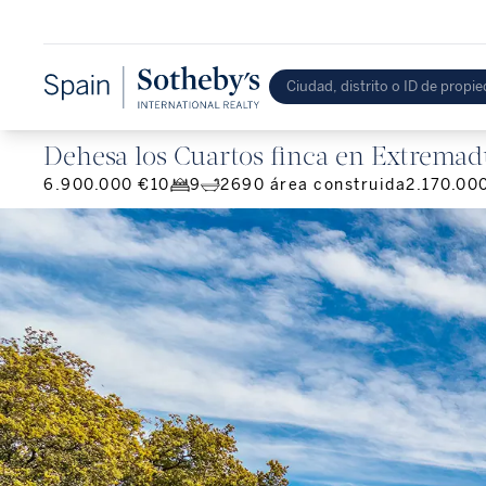
Dehesa los Cuartos finca en Extremad
6.900.000 €
10
9
2690
área construida
2.170.00