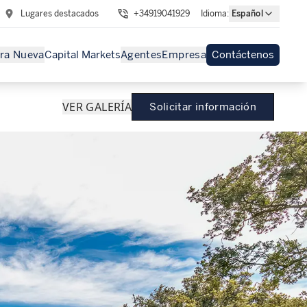
Lugares destacados
+34919041929
Idioma
:
Español
ra Nueva
Capital Markets
Agentes
Empresa
Contáctenos
VER GALERÍA
Solicitar información