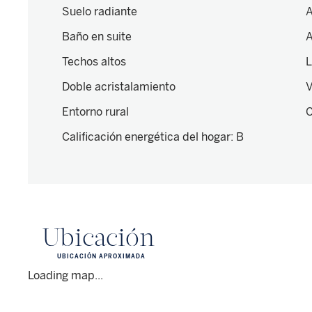
Suelo radiante
A
Baño en suite
A
Techos altos
L
Doble acristalamiento
V
Entorno rural
C
Calificación energética del hogar
:
B
Ubicación
UBICACIÓN APROXIMADA
Loading map...