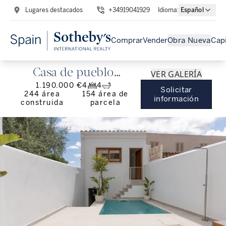
Lugares destacados
+34919041929
Idioma
:
Español
Comprar
Vender
Obra Nueva
Capi
Casa de pueblo
VER GALERÍA
1.190.000 €
4
4
renovada con piscina
Solicitar
244
área
154
área de
información
construida
parcela
en Arta