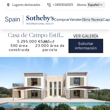
Lugares destacados
+34919041929
Idioma
:
Español
Comprar
Vender
Obra Nueva
Capi
Casa de Campo Estilo
VER GALERÍA
5.295.000 €
5
5
Mediterráneo en
Solicitar
550
área
23.000
área de
información
construida
parcela
Mallorca