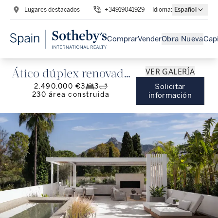
Lugares destacados
+34919041929
Idioma
:
Español
Comprar
Vender
Obra Nueva
Capi
VER GALERÍA
Ático dúplex renovado
2.490.000 €
3
3
Solicitar
con solarium en la
230
área construida
información
Milla de Oro de
Marbella